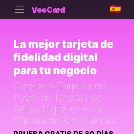
VeeCard - Tarjeta de Lealtad Digital
VeeCard
La mejor tarjeta de
fidelidad digital
para tu negocio
Convierta Tarjetas de
Papel en Tarjetas de
Sellos Digitales en la
Cartera de Sus Clientes
PRUEBA GRATIS DE 30 DÍAS,