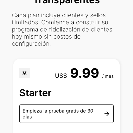
Cada plan incluye clientes y sellos
ilimitados. Comience a construir su
programa de fidelización de clientes
hoy mismo sin costos de
configuración.
9.99
view_in_ar
US$
/ mes
Starter
Empieza la prueba gratis de 30
arrow_forward
días