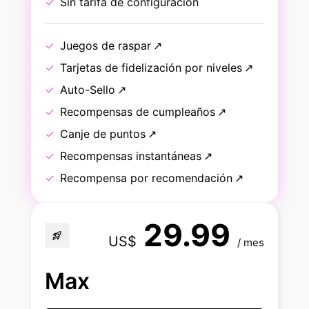
Sin tarifa de configuración
Juegos de raspar
Tarjetas de fidelización por niveles
Auto-Sello
Recompensas de cumpleaños
Canje de puntos
Recompensas instantáneas
Recompensa por recomendación
29.99
rocket_launch
US$
/ mes
Max