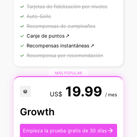
Tarjetas de fidelización por niveles
Auto-Sello
Recompensas de cumpleaños
Canje de puntos
Recompensas instantáneas
Recompensa por recomendación
MÁS POPULAR
19.99
stacks
US$
/ mes
Growth
arrow_forward
Empieza la prueba gratis de 30 días