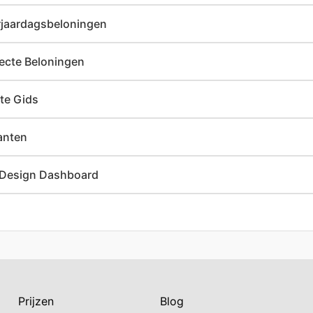
rjaardagsbeloningen
recte Beloningen
te Gids
anten
d Design Dashboard
Prijzen
Blog