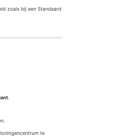
ld zoals bij een Standaard
lant
.
en.
eloningencentrum te