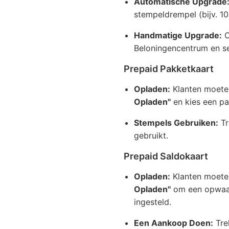
Automatische Upgrade
stempeldrempel (bijv. 10
Handmatige Upgrade:
O
Beloningencentrum en s
Prepaid Pakketkaart
Opladen:
Klanten moeten
Opladen"
en kies een pa
Stempels Gebruiken:
Tr
gebruikt.
Prepaid Saldokaart
Opladen:
Klanten moeten
Opladen"
om een opwaard
ingesteld.
Een Aankoop Doen:
Tre