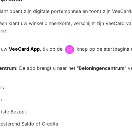
ant opent zijn digitale portemonnee en toont zijn VeeCard
en klant uw winkel binnenkomt, verschijnt zijn VeeCard va
nee.
 uw
VeeCard App
, tik op de
knop op de startpagina 
centrum:
De app brengt u naar het
"Beloningencentrum"
va
ls
n
atste Bezoek
esterend Saldo of Credits