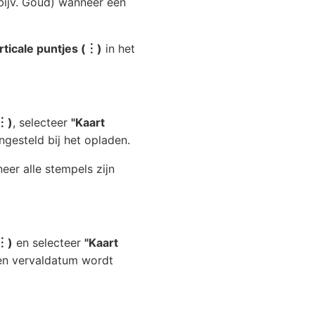
bijv. Goud) wanneer een
rticale puntjes (︙)
in het
(︙)
, selecteer
"Kaart
ngesteld bij het opladen.
eer alle stempels zijn
(︙)
en selecteer
"Kaart
Een vervaldatum wordt