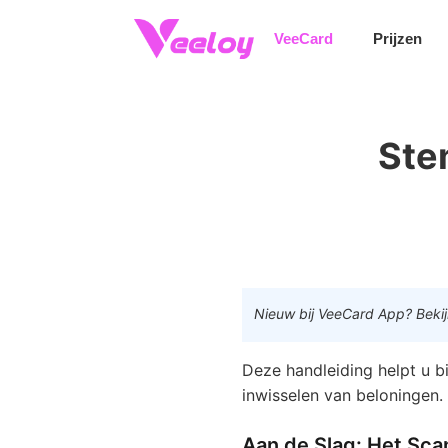
Stempels Uitgeven En Beloningen
VeeCard
Prijzen
Ste
Nieuw bij VeeCard App? Bekijk
Deze handleiding helpt u b
inwisselen van beloningen.
Aan de Slag: Het Sc