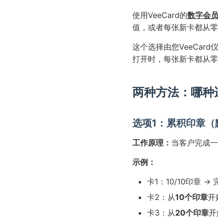
使用VeeCard的
数字会
值，或者每张新卡都从零
这个选择由您VeeCar
打开时，每张新卡都从零
两种方法：哪种
选项1：累积印章（
工作原理：
当客户完成一
示例：
卡1：10/10印章 → 
卡2：从
10个印章
开
卡3：从
20个印章
开