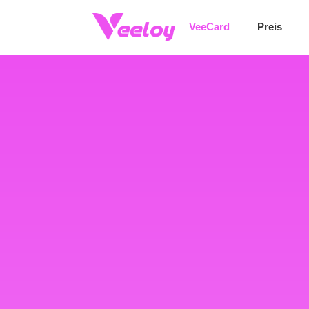
VeeCard: Starten Sie digitale Treuekarten
VeeCard
Preis