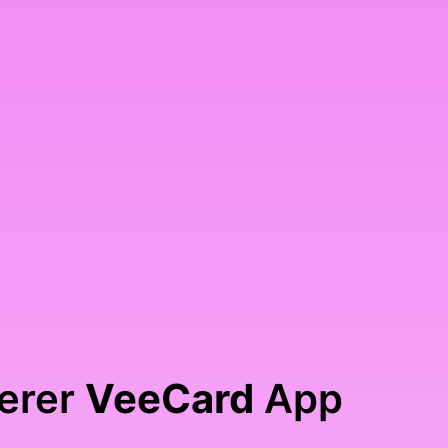
serer
VeeCard
App