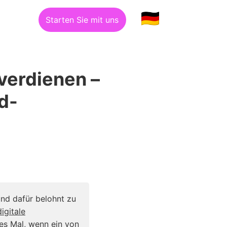
Starten Sie mit uns
verdienen –
d-
und dafür belohnt zu
digitale
des Mal, wenn ein von