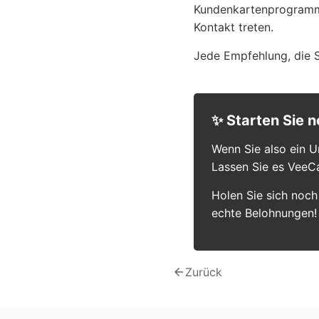
Kundenkartenprogramme
Kontakt treten.
Jede Empfehlung, die Si
✨ Starten Sie 
Wenn Sie also ein U
Lassen Sie es VeeC
Holen Sie sich noch
echte Belohnungen!
arrow_back
Zurück