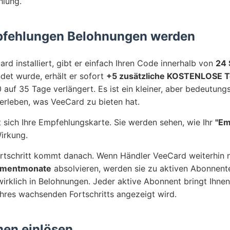
hlung.
pfehlungen Belohnungen werden
d installiert, gibt er einfach Ihren Code innerhalb von
24 
det wurde, erhält er sofort
+5 zusätzliche KOSTENLOSE T
auf 35 Tage verlängert. Es ist ein kleiner, aber bedeutung
 erleben, was VeeCard zu bieten hat.
rt sich Ihre Empfehlungskarte. Sie werden sehen, wie Ihr
"Em
Wirkung.
Fortschritt kommt danach. Wenn Händler VeeCard weiterhin
ementmonate
absolvieren, werden sie zu aktiven Abonnen
irklich in Belohnungen. Jeder aktive Abonnent bringt Ihne
l Ihres wachsenden Fortschritts angezeigt wird.
men einlösen