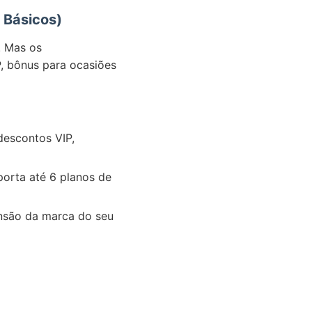
 Básicos)
. Mas os
, bônus para ocasiões
escontos VIP,
orta até 6 planos de
nsão da marca do seu