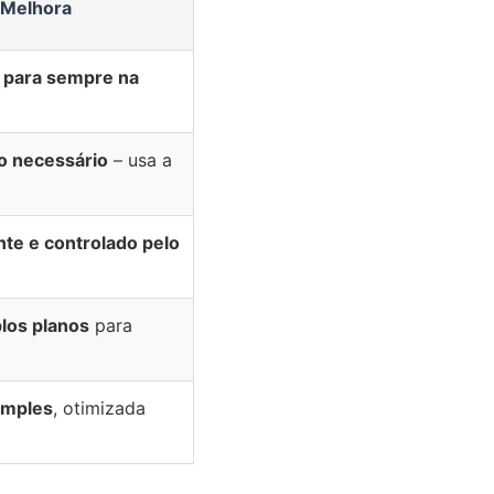
 Melhora
 para sempre na
o necessário
– usa a
e e controlado pelo
los planos
para
imples
, otimizada