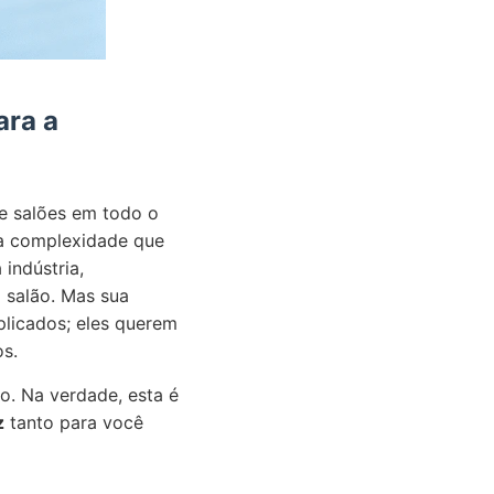
ara a
e salões em todo o
 a complexidade que
indústria,
 salão. Mas sua
plicados; eles querem
os.
o. Na verdade, esta é
z
tanto para você