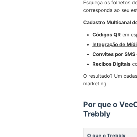
Esqueça os folhetos de
corresponda ao seu est
Cadastro Multicanal d
Códigos QR
em esp
Integração de Mídi
Convites por SMS 
Recibos Digitais
co
O resultado? Um cadast
marketing.
Por que o VeeC
Trebbly
O que o Trebbly