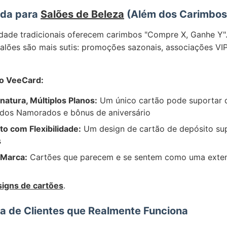
ada para
Salões de Beleza
(Além dos Carimbos
idade tradicionais oferecem carimbos "Compre X, Ganhe Y"
lões são mais sutis: promoções sazonais, associações VIP
do VeeCard:
atura, Múltiplos Planos:
Um único cartão pode suportar d
dos Namorados e bônus de aniversário
o com Flexibilidade:
Um design de cartão de depósito sup
s
 Marca:
Cartões que parecem e se sentem como uma exte
igns de cartões
.
a de Clientes que Realmente Funciona