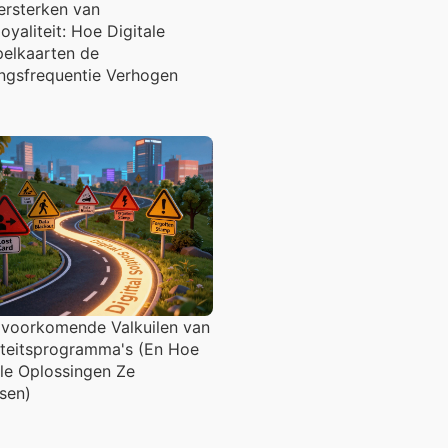
ersterken van
oyaliteit: Hoe Digitale
elkaarten de
ngsfrequentie Verhogen
lvoorkomende Valkuilen van
iteitsprogramma's (En Hoe
ale Oplossingen Ze
sen)