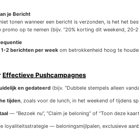
n je Bericht
iet tonen wanneer een bericht is verzonden, is het het be
e promo op te nemen (bijv. “20% korting dit weekend, 20-21
requentie
n
1-2 berichten per week
om betrokkenheid hoog te houden
r
Effectieve Pushcampagnes
duidelijk en gedateerd
(bijv. “Dubbele stempels alleen vanda
he tijden
, zoals voor de lunch, in het weekend of tijdens 
taal
— “Bezoek nu”, “Claim je beloning” of “Toon deze kaar
je loyaliteitsstrategie — beloningsmijlpalen, exclusieve aa