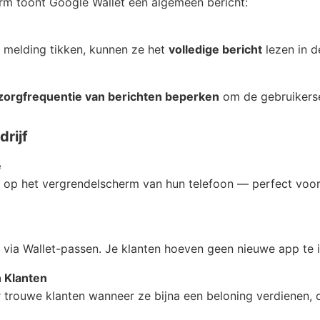
rm toont Google Wallet een algemeen bericht:
 melding tikken, kunnen ze het
volledige bericht
lezen in 
zorgfrequentie van berichten beperken
om de gebruikerse
rijf
e
ct op het vergrendelscherm van hun telefoon — perfect voor 
ia Wallet-passen. Je klanten hoeven geen nieuwe app te in
 Klanten
 trouwe klanten wanneer ze bijna een beloning verdienen, o