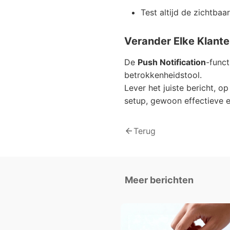
Test altijd de zichtbaa
Verander Elke Klant
De
Push Notification
-funct
betrokkenheidstool.
Lever het juiste bericht, o
setup, gewoon effectieve 
arrow_back
Terug
Meer berichten