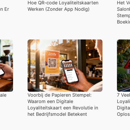
Hoe QR-code Loyaliteitskaarten
Het V
n Er
Werken (Zonder App Nodig)
Salonl
Stemp
Boeki
ale
Voorbij de Papieren Stempel:
7 Vee
Waarom een Digitale
Loyal
Loyaliteitskaart een Revolutie in
Digit
het Bedrijfsmodel Betekent
Oplos