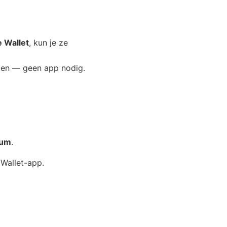
 Wallet
, kun je ze
iken — geen app nodig.
rum
.
 Wallet-app.