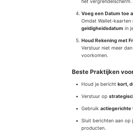
het vergrendelscherm.
Voeg een Datum toe aa
Omdat Wallet-kaarten n
geldigheidsdatum
in j
Houd Rekening met F
Verstuur niet meer da
voorkomen.
Beste Praktijken voo
Houd je bericht
kort, 
Verstuur op
strategisc
Gebruik
actiegerichte 
Sluit berichten aan op 
producten.