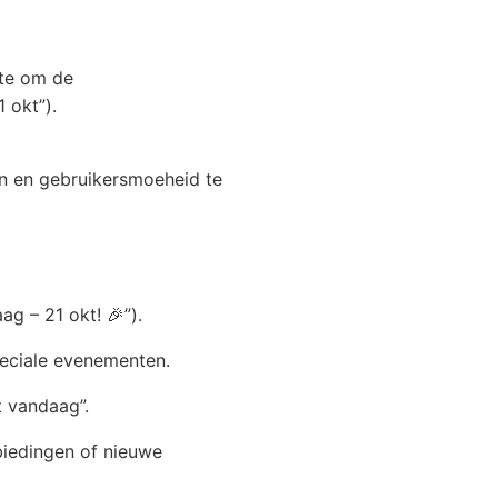
ste om de
 okt”).
 en gebruikersmoeheid te
ag – 21 okt! 🎉”).
speciale evenementen.
t vandaag”.
nbiedingen of nieuwe