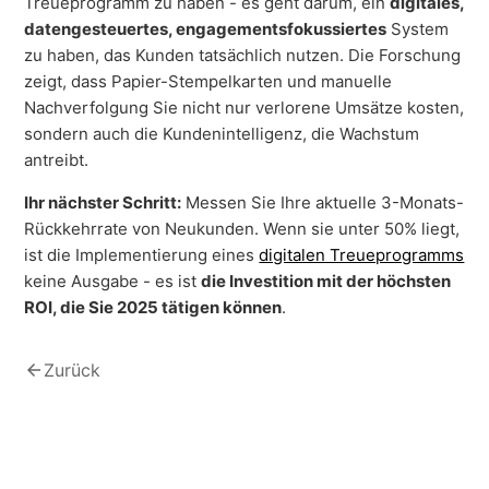
Treueprogramm zu haben - es geht darum, ein
digitales,
datengesteuertes, engagementsfokussiertes
System
zu haben, das Kunden tatsächlich nutzen. Die Forschung
zeigt, dass Papier-Stempelkarten und manuelle
Nachverfolgung Sie nicht nur verlorene Umsätze kosten,
sondern auch die Kundenintelligenz, die Wachstum
antreibt.
Ihr nächster Schritt:
Messen Sie Ihre aktuelle 3-Monats-
Rückkehrrate von Neukunden. Wenn sie unter 50% liegt,
ist die Implementierung eines
digitalen Treueprogramms
keine Ausgabe - es ist
die Investition mit der höchsten
ROI, die Sie 2025 tätigen können
.
arrow_back
Zurück